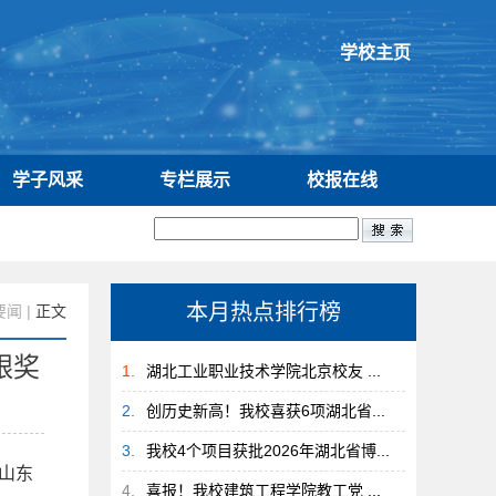
学校主页
学子风采
专栏展示
校报在线
本月热点排行榜
要闻
|
正文
银奖
1.
湖北工业职业技术学院北京校友 ...
2.
创历史新高！我校喜获6项湖北省...
3.
我校4个项目获批2026年湖北省博...
在山东
4.
喜报！我校建筑工程学院教工党 ...