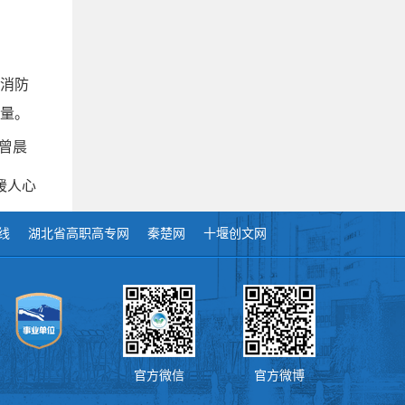
消防
量。
曾晨
暖人心
线
湖北省高职高专网
秦楚网
十堰创文网
官方微信
官方微博