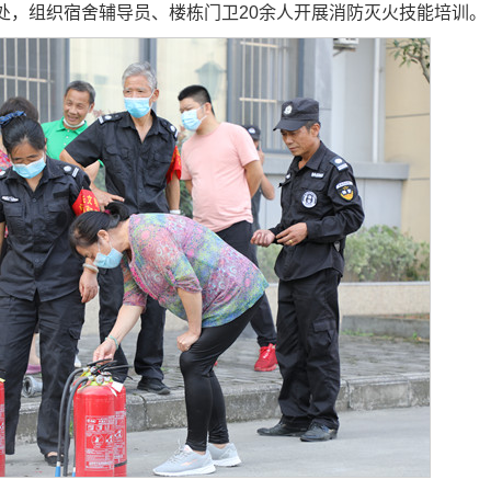
保卫处，组织宿舍辅导员、楼栋门卫20余人开展消防灭火技能培训。