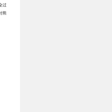
全过
对熊