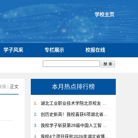
学校主页
学子风采
专栏展示
校报在线
本月热点排行榜
展播
|
正文
1.
湖北工业职业技术学院北京校友 ...
2.
创历史新高！我校喜获6项湖北省...
3.
我校学子斩获第28届中国人工智 ...
4.
我校4个项目获批2026年湖北省博...