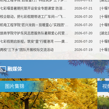
机电工程学院“启智童行，科技筑梦”三下乡爱心托管班
2026-07-21
七彩堰苗暑期托管开设安全专题课堂 防溺水防暑知识护
2026-07-21
校企联动，把七彩假期带进工厂车间—“飞驰青春志愿服
2026-07-20
机电工程学院“匠兴龙韵・技暖童心”实践团“三下乡”
2026-07-20
旅商学院守护东风志愿服务队暑期爱心托管班在大川村顺
2026-07-20
七彩假期启新程，筑安“童”行暖港湾 ——龚家湾社区
2026-07-20
两校“三下乡”团队开展校际交流活动
2026-07-19
融媒体
图片集锦
视